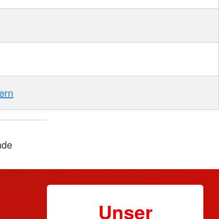
ern
nde
Unser