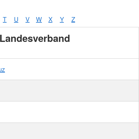
T
U
V
W
X
Y
Z
Landesverband
uz