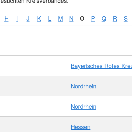
gesuchten Kreisverbandes.
H
I
J
K
L
M
N
O
P
Q
R
S
Bayerisches Rotes Kre
Nordrhein
Nordrhein
Hessen