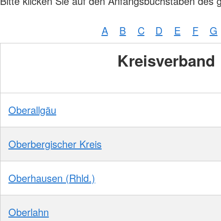
Bitte klicken Sie auf den Anfangsbuchstaben des 
A
B
C
D
E
F
G
Kreisverband
Oberallgäu
Oberbergischer Kreis
Oberhausen (Rhld.)
Oberlahn