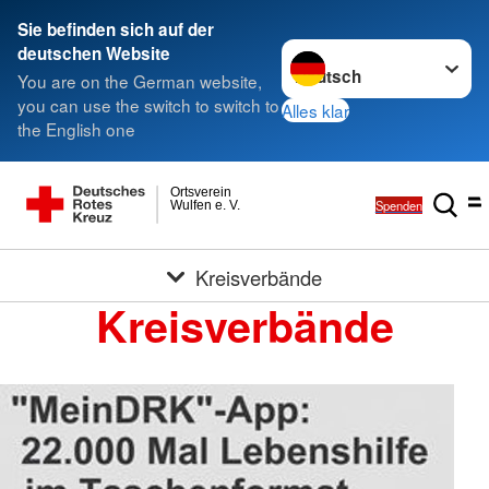
Sie befinden sich auf der
Sprache wechseln zu
deutschen Website
You are on the German website,
you can use the switch to switch to
Alles klar
the English one
Ortsverein
Spenden
Wulfen e. V.
Kreisverbände
Kreisverbände