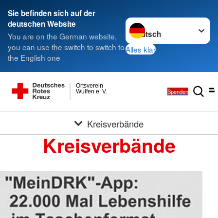
Sie befinden sich auf der
Sprache wechseln zu
deutschen Website
You are on the German website,
you can use the switch to switch to
Alles klar
the English one
Ortsverein
Spenden
Wulfen e. V.
Kreisverbände
Kreisverbände