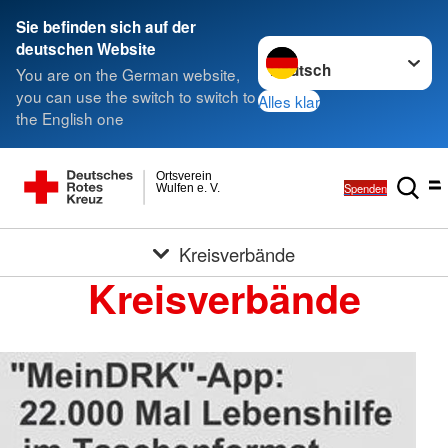
Sie befinden sich auf der
Sprache wechseln zu
deutschen Website
You are on the German website,
you can use the switch to switch to
Alles klar
the English one
Ortsverein
Spenden
Wulfen e. V.
Kreisverbände
Kreisverbände