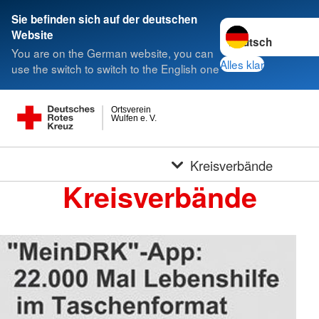
Sie befinden sich auf der deutschen
Sprache wechseln 
Website
You are on the German website, you can
Alles klar
use the switch to switch to the English one
Ortsverein
Wulfen e. V.
Kreisverbände
Kreisverbände