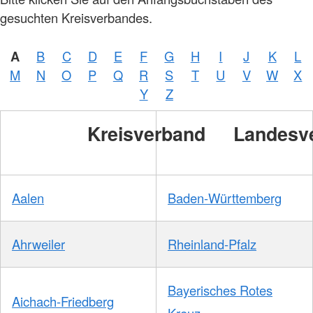
gesuchten Kreisverbandes.
A
B
C
D
E
F
G
H
I
J
K
L
M
N
O
P
Q
R
S
T
U
V
W
X
Foto:
A.
Y
Z
Zelck
/
DRKS
Kreisverband
Landesv
Aalen
Baden-Württemberg
Ahrweiler
Rheinland-Pfalz
Bayerisches Rotes
Aichach-Friedberg