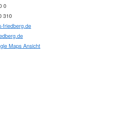
0 0
0 310
k-friedberg.de
iedberg.de
ogle Maps Ansicht