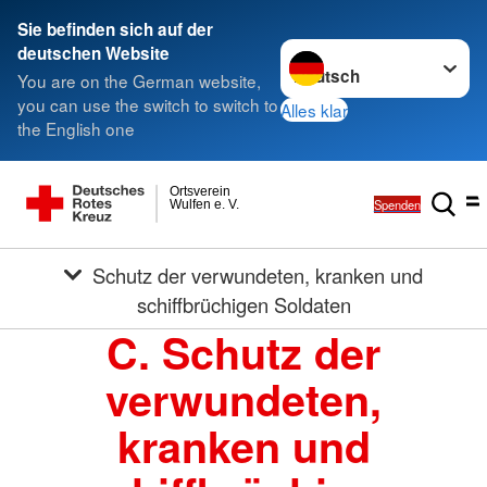
Sie befinden sich auf der
Sprache wechseln zu
deutschen Website
You are on the German website,
you can use the switch to switch to
Alles klar
the English one
Ortsverein
Spenden
Wulfen e. V.
Schutz der verwundeten, kranken und
schiffbrüchigen Soldaten
C. Schutz der
verwundeten,
kranken und