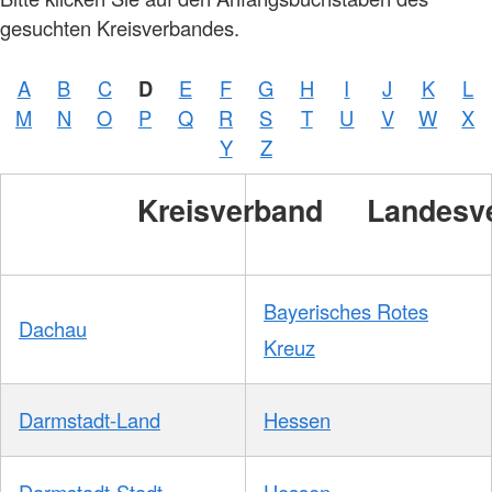
gesuchten Kreisverbandes.
A
B
C
D
E
F
G
H
I
J
K
L
M
N
O
P
Q
R
S
T
U
V
W
X
Foto:
A.
Y
Z
Zelck
/
DRKS
Kreisverband
Landesv
Bayerisches Rotes
Dachau
Kreuz
Darmstadt-Land
Hessen