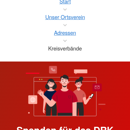
Start
Unser Ortsverein
Adressen
Kreisverbände
Spenden für das DRK