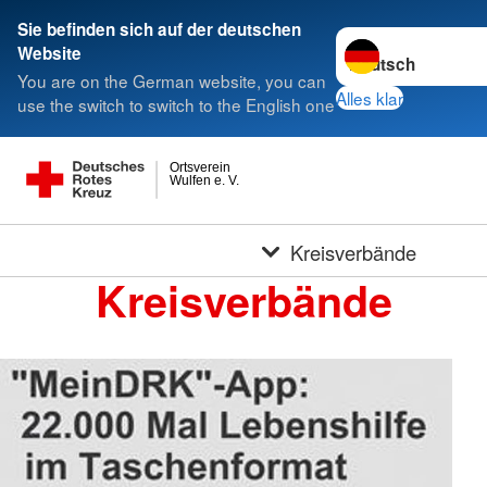
Sie befinden sich auf der deutschen
Sprache wechseln 
Website
You are on the German website, you can
Alles klar
use the switch to switch to the English one
Ortsverein
Wulfen e. V.
Kreisverbände
Kreisverbände