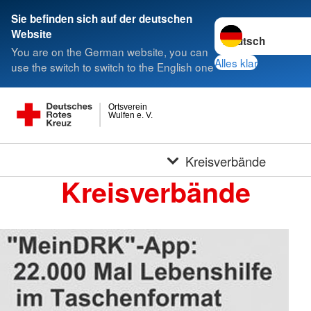
Sie befinden sich auf der deutschen
Sprache wechseln 
Website
You are on the German website, you can
Alles klar
use the switch to switch to the English one
Ortsverein
Wulfen e. V.
Kreisverbände
Kreisverbände