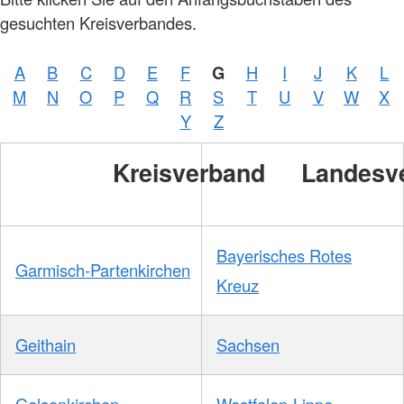
gesuchten Kreisverbandes.
A
B
C
D
E
F
G
H
I
J
K
L
M
N
O
P
Q
R
S
T
U
V
W
X
Foto:
A.
Y
Z
Zelck
/
DRKS
Kreisverband
Landesv
Bayerisches Rotes
Garmisch-Partenkirchen
Kreuz
Geithain
Sachsen