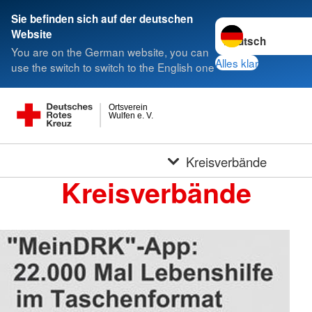
Sie befinden sich auf der deutschen
Sprache wechseln 
Website
You are on the German website, you can
Alles klar
use the switch to switch to the English one
Ortsverein
Wulfen e. V.
Kreisverbände
Kreisverbände