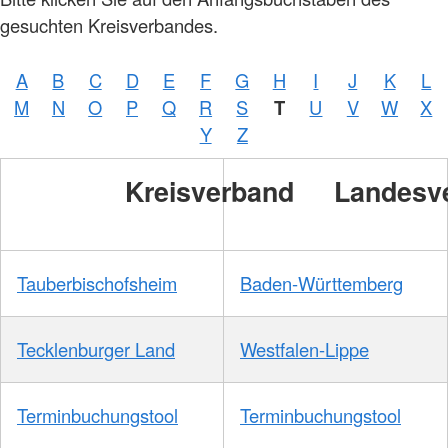
gesuchten Kreisverbandes.
A
B
C
D
E
F
G
H
I
J
K
L
M
N
O
P
Q
R
S
T
U
V
W
X
Foto:
A.
Y
Z
Zelck
/
DRKS
Kreisverband
Landesv
Tauberbischofsheim
Baden-Württemberg
Tecklenburger Land
Westfalen-Lippe
Terminbuchungstool
Terminbuchungstool