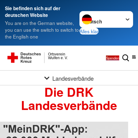
Sie befinden sich auf der
Sprache wechseln zu
deutschen Website
You are on the German website,
you can use the switch to switch to
Alles klar
the English one
Ortsverein
Spenden
Wulfen e. V.
Landesverbände
Die DRK
Landesverbände