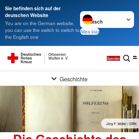
Sie befinden sich auf der
Sprache wechseln zu
deutschen Website
You are on the German website,
you can use the switch to switch to
Alles klar
the English one
Ortsverein
Spenden
Wulfen e. V.
Geschichte
Jörg F. Müller / DRK
Die Geschichte des