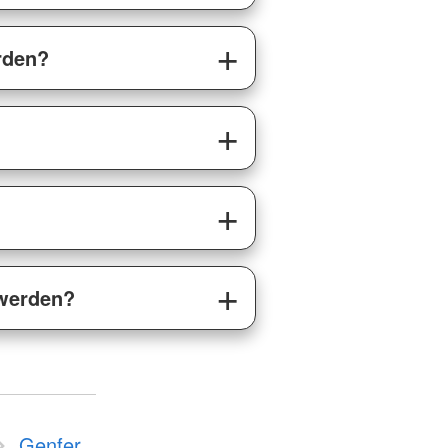
rden?
 werden?
Genfer